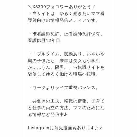
＼X3300フォロワーありがとう／
・当サイトは、ゆるく働きたいママ看
護師向けの情報発信メディアです。
・准看護師免許、正看護師免許保有、
看護師歴12年目
・「フルタイム、夜勤あり、いやいや
期の子供たち、来年は長女も小学生
か……うん。限界。」→転職サイトを
駆使してゆるく働ける職場へ転職。
・ワークよりライフ重視バランス。
・共働きの工夫、転職の情報、子育て
と仕事の両立の方法、ママのためにな
る情報など発信中♪
Instagramに育児漫画もありますよ♪