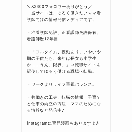
＼X3300フォロワーありがとう／
・当サイトは、ゆるく働きたいママ看
護師向けの情報発信メディアです。
・准看護師免許、正看護師免許保有、
看護師歴12年目
・「フルタイム、夜勤あり、いやいや
期の子供たち、来年は長女も小学生
か……うん。限界。」→転職サイトを
駆使してゆるく働ける職場へ転職。
・ワークよりライフ重視バランス。
・共働きの工夫、転職の情報、子育て
と仕事の両立の方法、ママのためにな
る情報など発信中♪
Instagramに育児漫画もありますよ♪